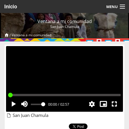
Inicio
MENU
Acerca de
Ventana a mi comunidad
San Juan Chamula
Videos Temáticos
/
Ventana a mi comunidad
Cerrar Sesión
00:00
/
02:57
San Juan Chamula