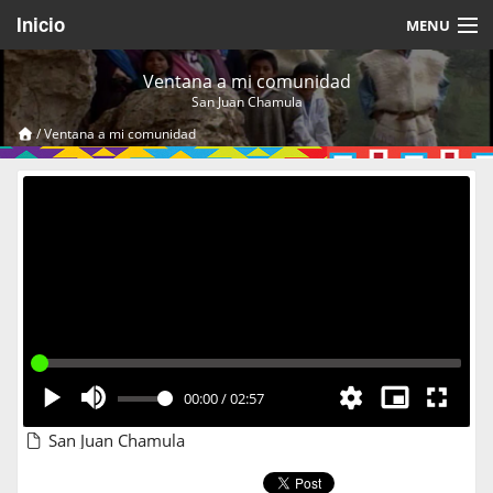
Inicio
MENU
Acerca de
Ventana a mi comunidad
San Juan Chamula
Videos Temáticos
/
Ventana a mi comunidad
Cerrar Sesión
00:00
/
02:57
San Juan Chamula