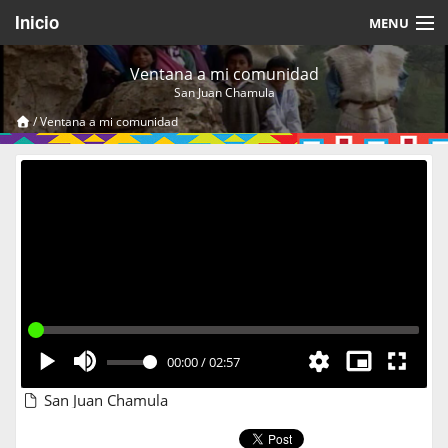
Inicio
MENU
Acerca de
Ventana a mi comunidad
San Juan Chamula
Videos Temáticos
/
Ventana a mi comunidad
Cerrar Sesión
00:00
/
02:57
San Juan Chamula