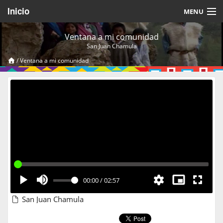
Inicio
MENU
Acerca de
Ventana a mi comunidad
San Juan Chamula
Videos Temáticos
/
Ventana a mi comunidad
Cerrar Sesión
00:00
/
02:57
San Juan Chamula