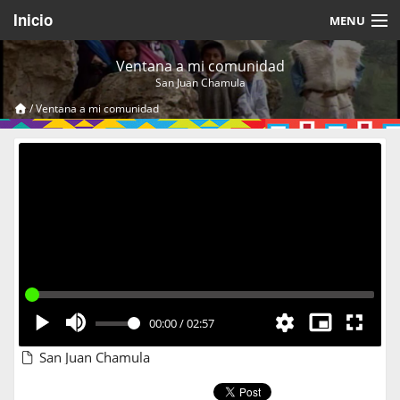
Inicio
MENU
Acerca de
Ventana a mi comunidad
San Juan Chamula
Videos Temáticos
/
Ventana a mi comunidad
Cerrar Sesión
00:00
/
02:57
San Juan Chamula