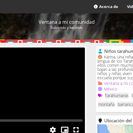
Acerca de
Vi
Ventana a mi comunidad
Subiendo y bajando
Niños tarahu
Karina, una niñ
lengua de los Tarah
ellos corren much
bajan a las profund
niños y niñas viven
escuela porque sus
Ventana a mi c
México
Tarahumaras
montaña
barranc
Ubicación del