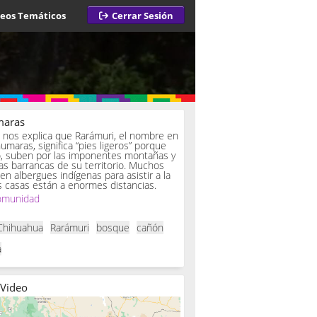
deos Temáticos
Cerrar Sesión
maras
a nos explica que Rarámuri, el nombre en
umaras, significa “pies ligeros” porque
o, suben por las imponentes montañas y
as barrancas de su territorio. Muchos
 en albergues indígenas para asistir a la
 casas están a enormes distancias.
omunidad
Chihuahua
Rarámuri
bosque
cañón
a
 Video