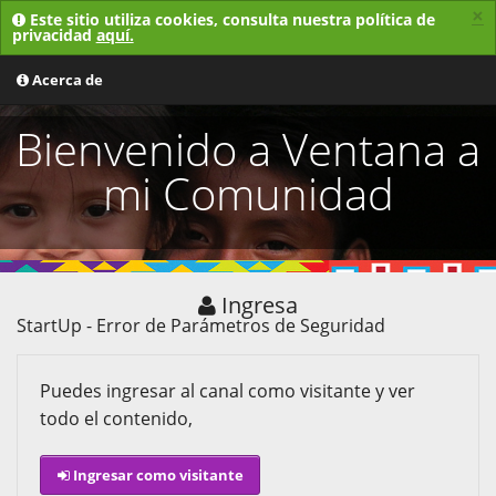
×
Este sitio utiliza cookies, consulta nuestra política de
privacidad
aquí.
MENU
Acerca de
Bienvenido a Ventana a
mi Comunidad
Ingresa
StartUp - Error de Parámetros de Seguridad
Puedes ingresar al canal como visitante y ver
todo el contenido,
Ingresar como visitante