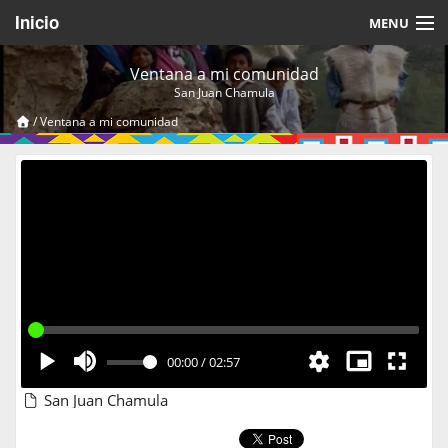
Inicio
MENU
Acerca de
Ventana a mi comunidad
San Juan Chamula
Videos Temáticos
/
Ventana a mi comunidad
Cerrar Sesión
00:00
/
02:57
San Juan Chamula