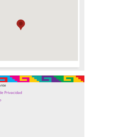
ante
 de Privacidad
o