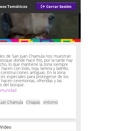
deos Temáticos
Cerrar Sesión
a
iles de San Juan Chamula nos muestran
bosque donde hace frío, por la tarde hay
ucho, lo que mantiene la zona siempre
hacen con lodo, teja, lamina y ladrillo,
onstrucciones antiguas. En la zona
es especiales para protegerse de los
í hacen ceremonias, ofrendas y las
s del bosque.
omunidad
Juan Chamula
Chiapas
entorno
 Video