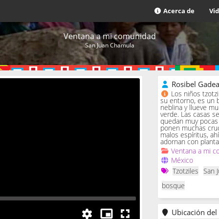
Acerca de
Vi
Ventana a mi comunidad
San Juan Chamula
Rosibel Gade
Los niños tzotz
su entorno, es un 
neblina y llueve m
verde. Las casas se 
quedan muy pocas c
ponen muchas cruc
malos espíritus, ah
adornan con planta
Ventana a mi c
México
Tzotziles
San 
bosque
Ubicación del