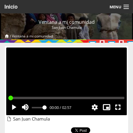
Inicio
MENU
Acerca de
Ventana a mi comunidad
San Juan Chamula
Videos Temáticos
/
Ventana a mi comunidad
Cerrar Sesión
00:00
/
02:57
San Juan Chamula