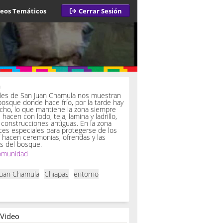
deos Temáticos
Cerrar Sesión
a
iles de San Juan Chamula nos muestran
bosque donde hace frío, por la tarde hay
ucho, lo que mantiene la zona siempre
hacen con lodo, teja, lamina y ladrillo,
onstrucciones antiguas. En la zona
es especiales para protegerse de los
í hacen ceremonias, ofrendas y las
s del bosque.
omunidad
Juan Chamula
Chiapas
entorno
 Video