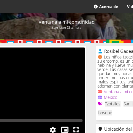
Acerca de
Vi
Ventana a mi comunidad
San Juan Chamula
Rosibel Gade
Los niños tzotz
su entorno, es un 
neblina y llueve m
verde. Las casas se 
quedan muy pocas c
ponen muchas cruc
malos espíritus, ah
adornan con planta
Ventana a mi c
México
Tzotziles
San 
bosque
Ubicación del