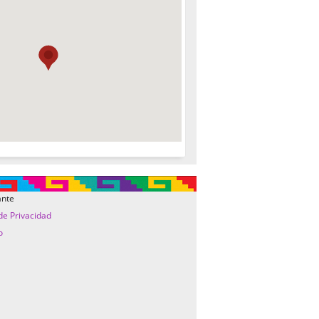
ante
 de Privacidad
o