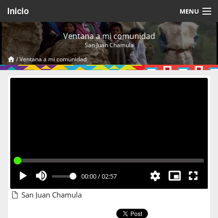
Inicio
MENU
Acerca de
Ventana a mi comunidad
San Juan Chamula
Videos Temáticos
/
Ventana a mi comunidad
Cerrar Sesión
00:00
/
02:57
San Juan Chamula