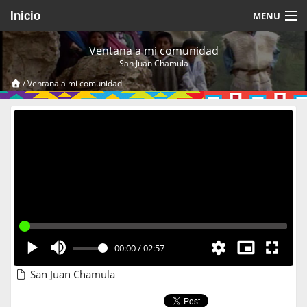
Inicio
MENU
Acerca de
Ventana a mi comunidad
San Juan Chamula
Videos Temáticos
/
Ventana a mi comunidad
Cerrar Sesión
00:00
/
02:57
San Juan Chamula