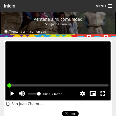
Inicio
MENU
Acerca de
Ventana a mi comunidad
San Juan Chamula
Videos Temáticos
/
Ventana a mi comunidad
Cerrar Sesión
00:00
/
02:57
San Juan Chamula