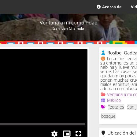
Acerca de
Vi
Ventana a mi comunidad
San Juan Chamula
Rosibel Gade
Los niños tzotz
su entorno, es un 
neblina y llueve m
verde. Las casas se 
quedan muy pocas c
ponen muchas cruc
malos espíritus, ah
adornan con planta
Ventana a mi c
México
Tzotziles
San 
bosque
Ubicación del