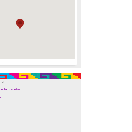
ante
 de Privacidad
o