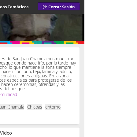
deos Temáticos
Cerrar Sesión
a
iles de San Juan Chamula nos muestran
bosque donde hace frío, por la tarde hay
ucho, lo que mantiene la zona siempre
hacen con lodo, teja, lamina y ladrillo,
onstrucciones antiguas. En la zona
es especiales para protegerse de los
í hacen ceremonias, ofrendas y las
s del bosque.
omunidad
Juan Chamula
Chiapas
entorno
 Video