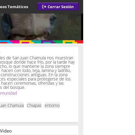
deos Temáticos
Cerrar Sesión
a
iles de San Juan Chamula nos muestran
bosque donde hace frío, por la tarde hay
ucho, lo que mantiene la zona siempre
hacen con lodo, teja, lamina y ladrillo,
onstrucciones antiguas. En la zona
es especiales para protegerse de los
í hacen ceremonias, ofrendas y las
s del bosque.
omunidad
Juan Chamula
Chiapas
entorno
 Video