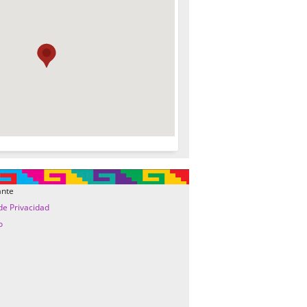
ante
 de Privacidad
o