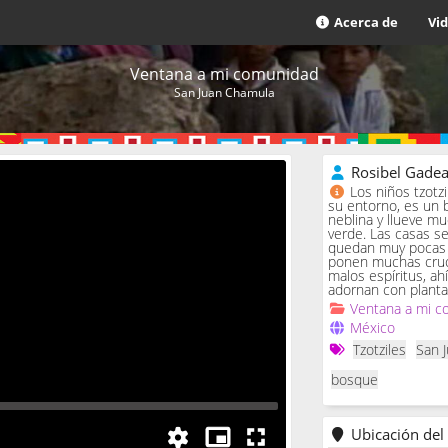
Acerca de
Vi
Ventana a mi comunidad
San Juan Chamula
Rosibel Gade
Los niños tzotz
su entorno, es un 
neblina y llueve m
verde. Las casas se 
quedan muy pocas c
ponen muchas cruc
malos espíritus, ah
adornan con planta
Ventana a mi c
México
Tzotziles
San 
bosque
Ubicación del