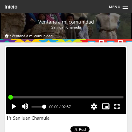
Inicio
MENU
Acerca de
Ventana a mi comunidad
San Juan Chamula
Videos Temáticos
/
Ventana a mi comunidad
Cerrar Sesión
00:00
/
02:57
San Juan Chamula