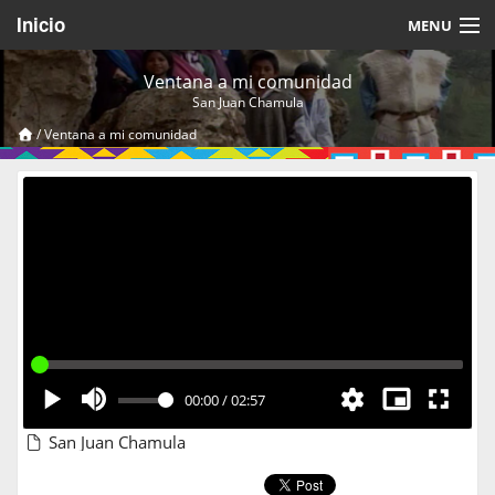
Inicio
MENU
Acerca de
Ventana a mi comunidad
San Juan Chamula
Videos Temáticos
/
Ventana a mi comunidad
Cerrar Sesión
00:00
/
02:57
San Juan Chamula