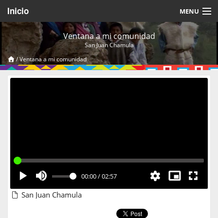
Inicio
MENU
Acerca de
Ventana a mi comunidad
San Juan Chamula
Videos Temáticos
/
Ventana a mi comunidad
Cerrar Sesión
00:00
/
02:57
San Juan Chamula