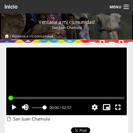
Inicio
MENU
Acerca de
Ventana a mi comunidad
San Juan Chamula
Videos Temáticos
/
Ventana a mi comunidad
Cerrar Sesión
00:00
/
02:57
San Juan Chamula