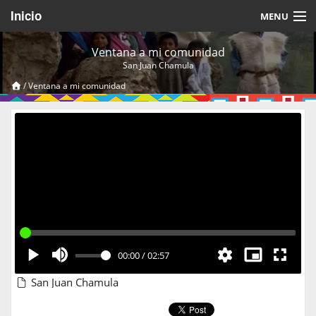
Inicio
MENU
Acerca de
Ventana a mi comunidad
San Juan Chamula
Videos Temáticos
/
Ventana a mi comunidad
Cerrar Sesión
00:00
/
02:57
San Juan Chamula