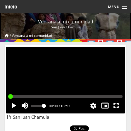
Inicio
MENU
Acerca de
Ventana a mi comunidad
San Juan Chamula
Videos Temáticos
/
Ventana a mi comunidad
Cerrar Sesión
00:00
/
02:57
San Juan Chamula