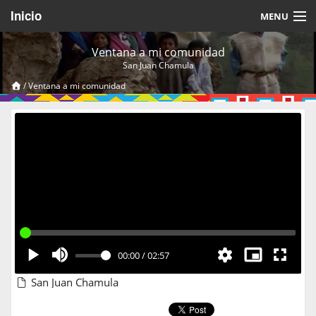
Inicio
MENU
Acerca de
Ventana a mi comunidad
San Juan Chamula
Videos Temáticos
/
Ventana a mi comunidad
Cerrar Sesión
00:00
/
02:57
San Juan Chamula