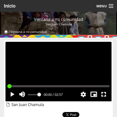
Inicio
MENU
Acerca de
Ventana a mi comunidad
San Juan Chamula
Videos Temáticos
/
Ventana a mi comunidad
Cerrar Sesión
00:00
/
02:57
San Juan Chamula