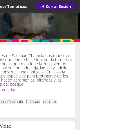
deos Temáticos
Cerrar Sesión
a
iles de San Juan Chamula nos muestran
bosque donde hace frío, por la tarde hay
ucho, lo que mantiene la zona siempre
hacen con lodo, teja, lamina y ladrillo,
onstrucciones antiguas. En la zona
es especiales para protegerse de los
í hacen ceremonias, ofrendas y las
s del bosque.
omunidad
Juan Chamula
Chiapas
entorno
 Video