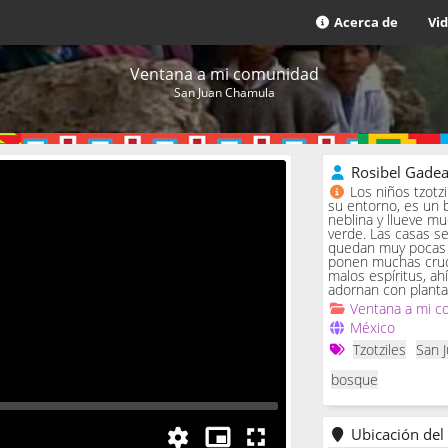
Acerca de
Vi
Ventana a mi comunidad
San Juan Chamula
Rosibel Gade
Los niños tzotz
su entorno, es un 
neblina y llueve m
verde. Las casas se 
quedan muy pocas c
ponen muchas cruc
malos espíritus, ah
adornan con planta
Ventana a mi c
México
Tzotziles
San 
bosque
Ubicación del