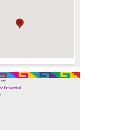
ante
 de Privacidad
o