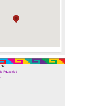
ante
 de Privacidad
o