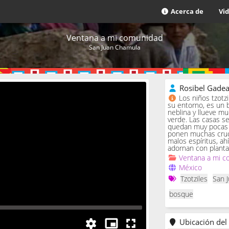
Acerca de
Vi
Ventana a mi comunidad
San Juan Chamula
Rosibel Gade
Los niños tzotz
su entorno, es un 
neblina y llueve m
verde. Las casas se 
quedan muy pocas c
ponen muchas cruc
malos espíritus, ah
adornan con planta
Ventana a mi c
México
Tzotziles
San 
bosque
Ubicación del