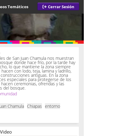
deos Temáticos
Cerrar Sesión
a
iles de San Juan Chamula nos muestran
bosque donde hace frío, por la tarde hay
ucho, lo que mantiene la zona siempre
hacen con lodo, teja, lamina y ladrillo,
onstrucciones antiguas. En la zona
es especiales para protegerse de los
í hacen ceremonias, ofrendas y las
s del bosque.
omunidad
Juan Chamula
Chiapas
entorno
 Video