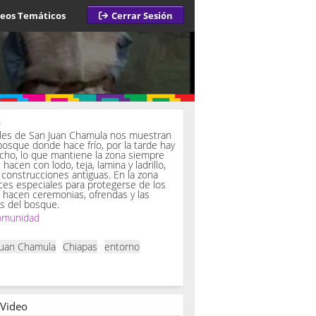
deos Temáticos
Cerrar Sesión
a
iles de San Juan Chamula nos muestran
bosque donde hace frío, por la tarde hay
ucho, lo que mantiene la zona siempre
hacen con lodo, teja, lamina y ladrillo,
onstrucciones antiguas. En la zona
es especiales para protegerse de los
í hacen ceremonias, ofrendas y las
s del bosque.
omunidad
Juan Chamula
Chiapas
entorno
 Video