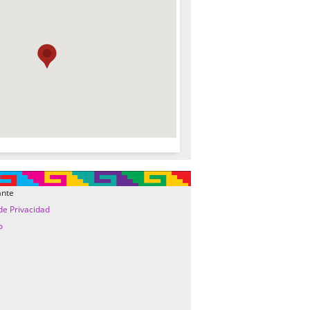
ante
 de Privacidad
o