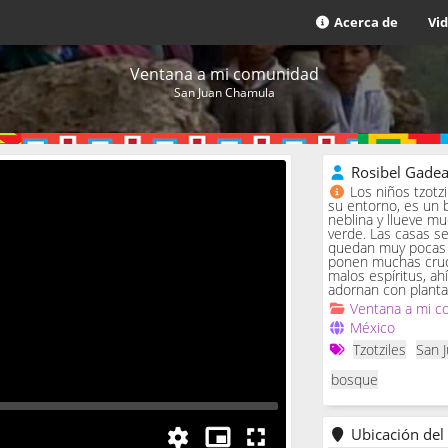
Acerca de
Vi
Ventana a mi comunidad
San Juan Chamula
Rosibel Gade
Los niños tzotz
su entorno, es un 
neblina y llueve m
verde. Las casas se 
quedan muy pocas c
ponen muchas cruc
malos espíritus, ah
adornan con planta
Ventana a mi c
México
Tzotziles
San 
bosque
Ubicación del