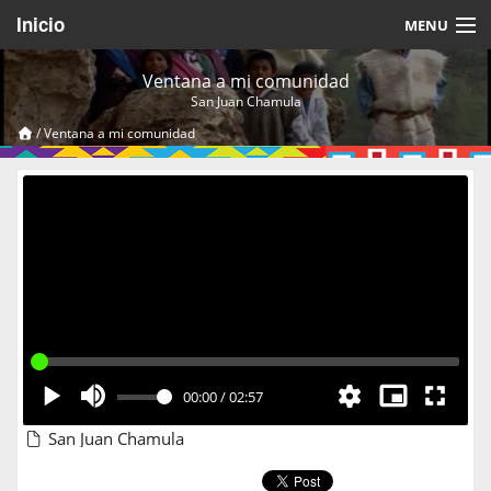
Inicio
MENU
Acerca de
Ventana a mi comunidad
San Juan Chamula
Videos Temáticos
/
Ventana a mi comunidad
Cerrar Sesión
00:00
/
02:57
San Juan Chamula