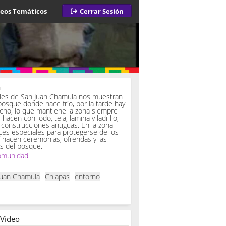
deos Temáticos
Cerrar Sesión
a
iles de San Juan Chamula nos muestran
bosque donde hace frío, por la tarde hay
ucho, lo que mantiene la zona siempre
hacen con lodo, teja, lamina y ladrillo,
onstrucciones antiguas. En la zona
es especiales para protegerse de los
í hacen ceremonias, ofrendas y las
s del bosque.
omunidad
Juan Chamula
Chiapas
entorno
 Video