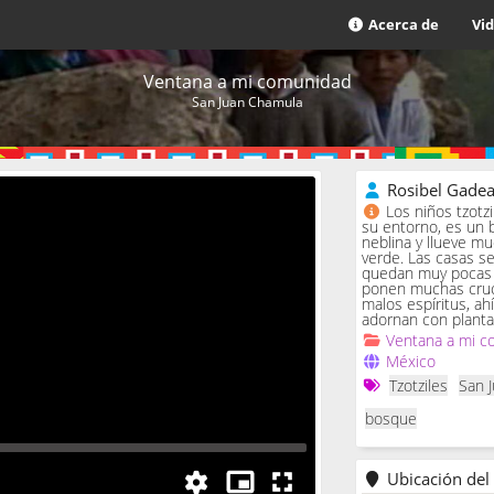
Acerca de
Vi
Ventana a mi comunidad
San Juan Chamula
Rosibel Gade
Los niños tzotz
su entorno, es un 
neblina y llueve m
verde. Las casas se 
quedan muy pocas c
ponen muchas cruc
malos espíritus, ah
adornan con planta
Ventana a mi c
México
Tzotziles
San 
bosque
Ubicación del