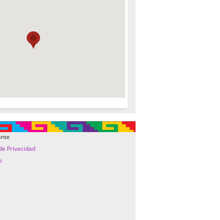
ante
 de Privacidad
o