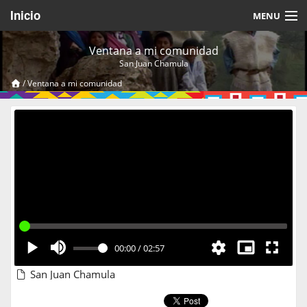
Inicio
MENU
Acerca de
Ventana a mi comunidad
San Juan Chamula
Videos Temáticos
/
Ventana a mi comunidad
Cerrar Sesión
00:00
/
02:57
San Juan Chamula