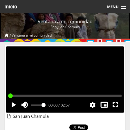
Inicio
MENU
Acerca de
Ventana a mi comunidad
San Juan Chamula
Videos Temáticos
/
Ventana a mi comunidad
Cerrar Sesión
00:00
/
02:57
San Juan Chamula