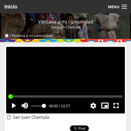
Inicio
MENU
Acerca de
Ventana a mi comunidad
San Juan Chamula
Videos Temáticos
/
Ventana a mi comunidad
Cerrar Sesión
00:00
/
02:57
San Juan Chamula