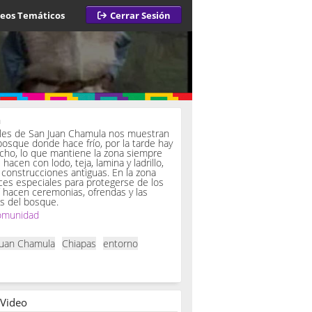
deos Temáticos
Cerrar Sesión
a
iles de San Juan Chamula nos muestran
bosque donde hace frío, por la tarde hay
ucho, lo que mantiene la zona siempre
hacen con lodo, teja, lamina y ladrillo,
onstrucciones antiguas. En la zona
es especiales para protegerse de los
í hacen ceremonias, ofrendas y las
s del bosque.
omunidad
Juan Chamula
Chiapas
entorno
 Video