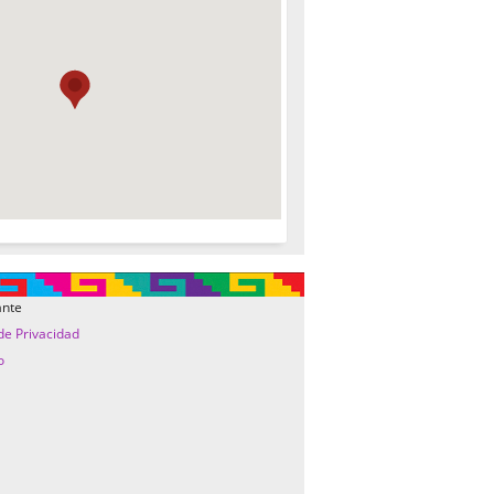
ante
 de Privacidad
o