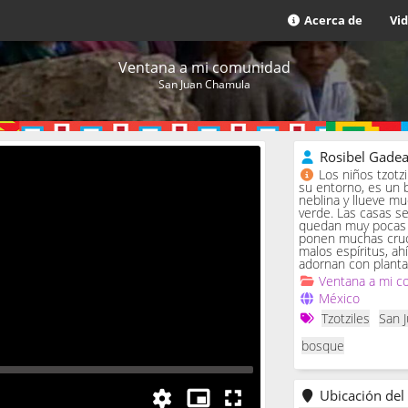
Acerca de
Vi
Ventana a mi comunidad
San Juan Chamula
Rosibel Gade
Los niños tzotz
su entorno, es un 
neblina y llueve m
verde. Las casas se 
quedan muy pocas c
ponen muchas cruc
malos espíritus, ah
adornan con planta
Ventana a mi c
México
Tzotziles
San 
bosque
Ubicación del