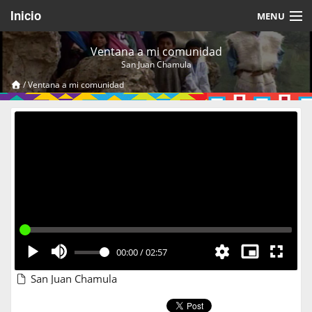
Inicio
MENU
Acerca de
Ventana a mi comunidad
San Juan Chamula
Videos Temáticos
/
Ventana a mi comunidad
Cerrar Sesión
00:00
/
02:57
San Juan Chamula