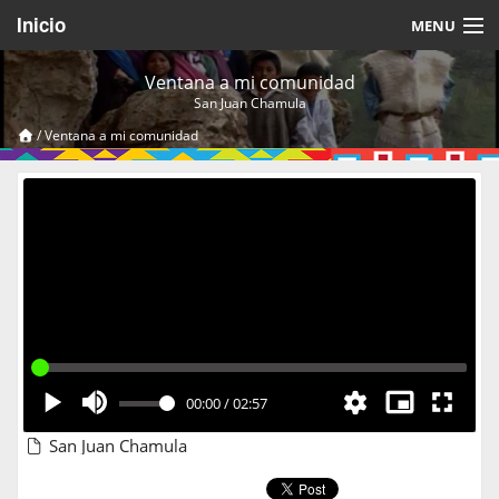
Inicio
MENU
Acerca de
Ventana a mi comunidad
San Juan Chamula
Videos Temáticos
/
Ventana a mi comunidad
Cerrar Sesión
00:00
/
02:57
San Juan Chamula