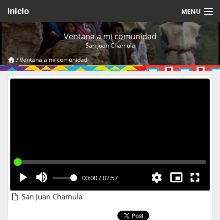
Inicio
MENU
Acerca de
Ventana a mi comunidad
San Juan Chamula
Videos Temáticos
/
Ventana a mi comunidad
Cerrar Sesión
00:00
/
02:57
San Juan Chamula