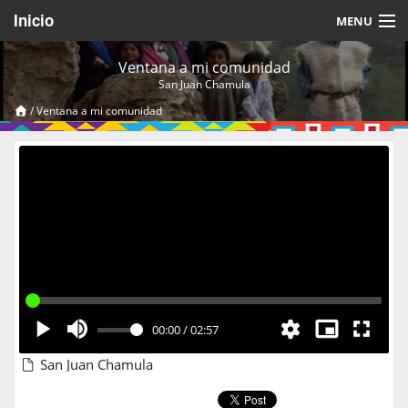
Inicio
MENU
Acerca de
Ventana a mi comunidad
San Juan Chamula
Videos Temáticos
/
Ventana a mi comunidad
Cerrar Sesión
00:00
/
02:57
San Juan Chamula