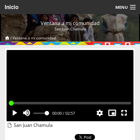
Inicio
MENU
Acerca de
Ventana a mi comunidad
San Juan Chamula
Videos Temáticos
/
Ventana a mi comunidad
Cerrar Sesión
00:00
/
02:57
San Juan Chamula