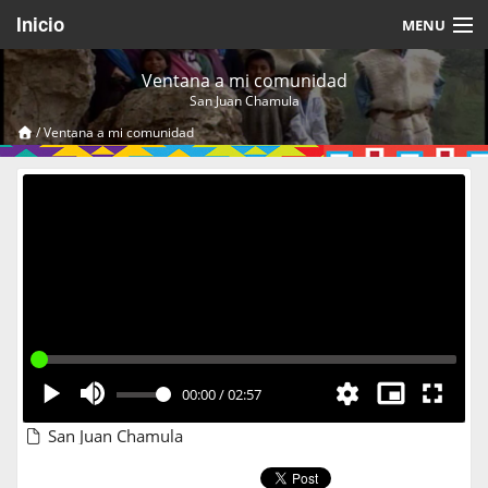
Inicio
MENU
Acerca de
Ventana a mi comunidad
San Juan Chamula
Videos Temáticos
/
Ventana a mi comunidad
Cerrar Sesión
00:00
/
02:57
San Juan Chamula