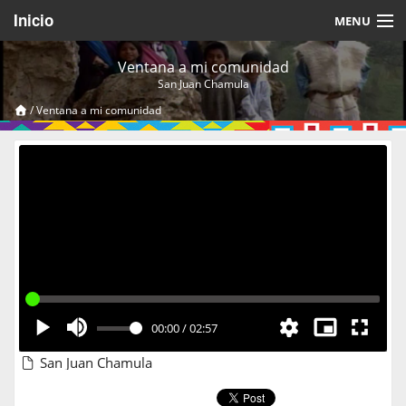
Inicio
MENU
Acerca de
Ventana a mi comunidad
San Juan Chamula
Videos Temáticos
/
Ventana a mi comunidad
Cerrar Sesión
00:00
/
02:57
San Juan Chamula