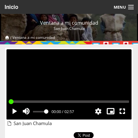
Inicio
MENU
Acerca de
Ventana a mi comunidad
San Juan Chamula
Videos Temáticos
/
Ventana a mi comunidad
Cerrar Sesión
00:00
/
02:57
San Juan Chamula