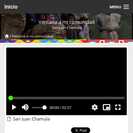
Inicio
MENU
Acerca de
Ventana a mi comunidad
San Juan Chamula
Videos Temáticos
/
Ventana a mi comunidad
Cerrar Sesión
00:00
/
02:57
San Juan Chamula