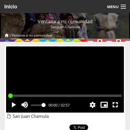
Inicio
MENU
Acerca de
Ventana a mi comunidad
San Juan Chamula
Videos Temáticos
/
Ventana a mi comunidad
Cerrar Sesión
00:00
/
02:57
San Juan Chamula