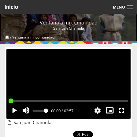
Inicio
MENU
Acerca de
Ventana a mi comunidad
San Juan Chamula
Videos Temáticos
/
Ventana a mi comunidad
Cerrar Sesión
00:00
/
02:57
San Juan Chamula