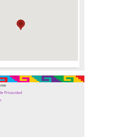
ante
 de Privacidad
o