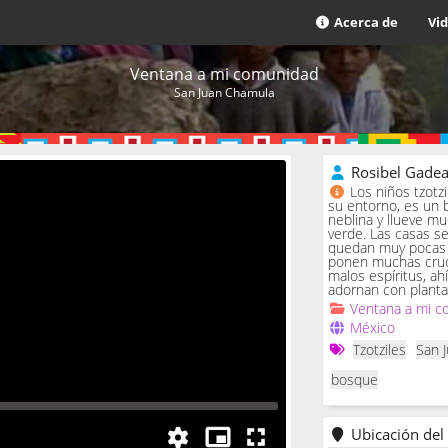
Acerca de
Vi
Ventana a mi comunidad
San Juan Chamula
Rosibel Gade
Los niños tzotz
su entorno, es un 
neblina y llueve m
verde. Las casas se 
quedan muy pocas c
ponen muchas cruc
malos espíritus, ah
adornan con planta
Ventana a mi c
México
Tzotziles
San 
bosque
Ubicación del