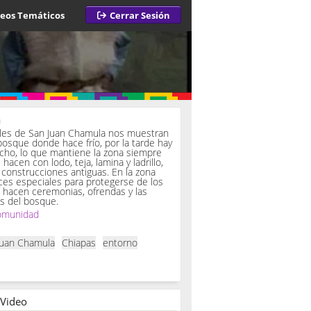
deos Temáticos
Cerrar Sesión
a
iles de San Juan Chamula nos muestran
bosque donde hace frío, por la tarde hay
ucho, lo que mantiene la zona siempre
hacen con lodo, teja, lamina y ladrillo,
onstrucciones antiguas. En la zona
es especiales para protegerse de los
í hacen ceremonias, ofrendas y las
s del bosque.
omunidad
Juan Chamula
Chiapas
entorno
 Video