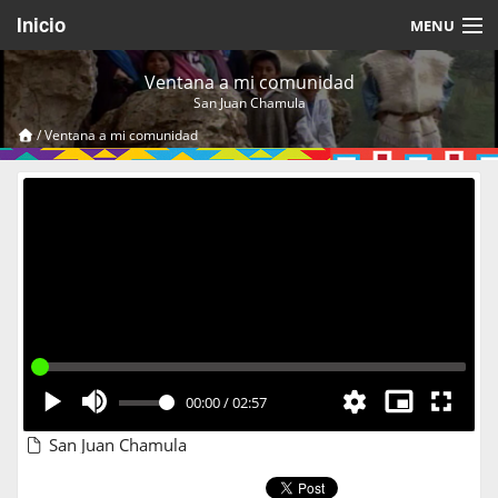
Inicio
MENU
Acerca de
Ventana a mi comunidad
San Juan Chamula
Videos Temáticos
/
Ventana a mi comunidad
Cerrar Sesión
00:00
/
02:57
San Juan Chamula