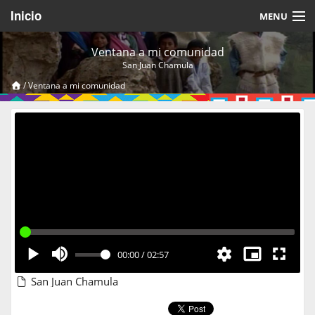
Inicio
MENU
Acerca de
Ventana a mi comunidad
San Juan Chamula
Videos Temáticos
/
Ventana a mi comunidad
Cerrar Sesión
00:00
/
02:57
San Juan Chamula