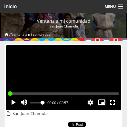
Inicio
MENU
Acerca de
Ventana a mi comunidad
San Juan Chamula
Videos Temáticos
/
Ventana a mi comunidad
Cerrar Sesión
00:00
/
02:57
San Juan Chamula