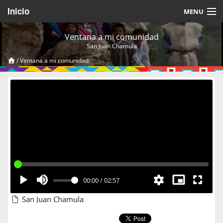
Inicio
MENU
Acerca de
Ventana a mi comunidad
San Juan Chamula
Videos Temáticos
/
Ventana a mi comunidad
Cerrar Sesión
00:00
/
02:57
San Juan Chamula