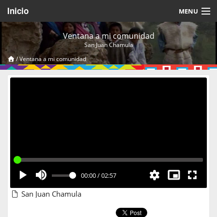
Inicio
MENU
Acerca de
Ventana a mi comunidad
San Juan Chamula
Videos Temáticos
/
Ventana a mi comunidad
Cerrar Sesión
00:00
/
02:57
San Juan Chamula